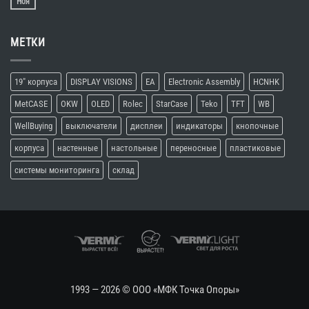
Ноя
МЕТКИ
19″ корпуса
DISPLAY VISIONS
EA
Electronic Assembly
HCNHK
MetCASE
OKW
OLED
Rolec
StarCase
Teko
TFT
WB
WellBuying
выключатели
дисплеи
индикаторы
кнопочные
корпуса
настенные
настольные
переносные
пластиковые
системы мониторинга
склад
1993 — 2026 ©
ООО «МФК Точка Опоры»